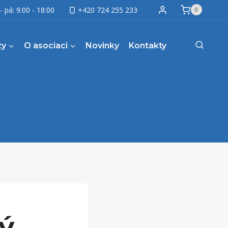
- pá: 9:00 - 18:00
+420 724 255 233
0
zy
O asociaci
Novinky
Kontakty
ý