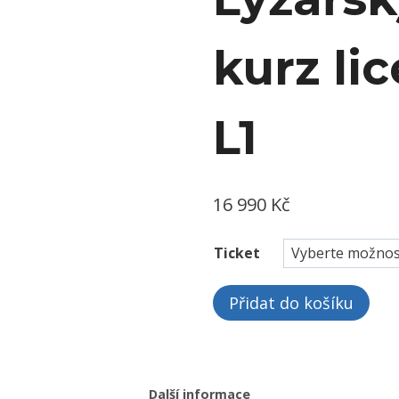
kurz li
L1
16 990
Kč
Ticket
Lyžařský
Přidat do košíku
kurz
licence
L1
množství
Další informace