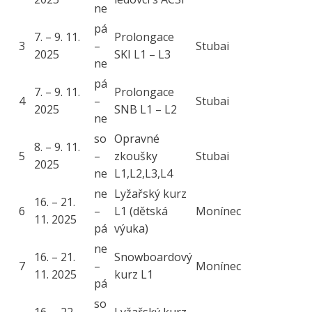
ne
pá
7. – 9. 11.
Prolongace
3
–
Stubai
2025
SKI L1 – L3
ne
pá
7. – 9. 11.
Prolongace
4
–
Stubai
2025
SNB L1 – L2
ne
so
Opravné
8. – 9. 11.
5
–
zkoušky
Stubai
2025
ne
L1,L2,L3,L4
ne
Lyžařský kurz
16. – 21.
6
–
L1 (dětská
Monínec
11. 2025
pá
výuka)
ne
16. – 21.
Snowboardový
7
–
Monínec
11. 2025
kurz L1
pá
so