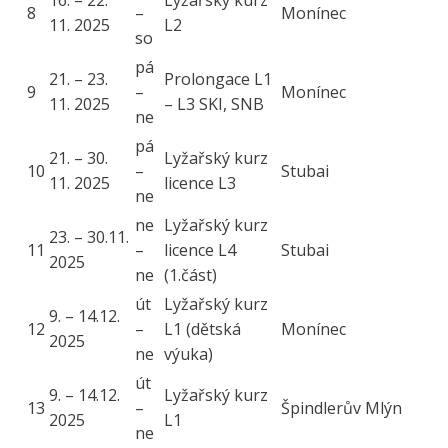
16. – 22.
Lyžařský kurz
8
–
Monínec
11. 2025
L2
so
pá
21. – 23.
Prolongace L1
9
–
Monínec
11. 2025
– L3 SKI, SNB
ne
pá
21. – 30.
Lyžařský kurz
10
–
Stubai
11. 2025
licence L3
ne
ne
Lyžařský kurz
23. – 30.11.
11
–
licence L4
Stubai
2025
ne
(1.část)
út
Lyžařský kurz
9. – 14.12.
12
–
L1 (dětská
Monínec
2025
ne
výuka)
út
9. – 14.12.
Lyžařský kurz
13
–
Špindlerův Mlýn
2025
L1
ne