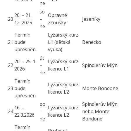
ne
so
20. – 21.
Opravné
20
–
Jeseníky
12. 2025
zkoušky
ne
Termín
Lyžařský kurz
21
bude
L1 (dětská
Benecko
upřesněn
výuka)
út
20. – 25. 1.
Lyžařský kurz
22
–
Špindlerův Mlýn
2026
licence L1
ne
Termín
Lyžařský kurz
23
bude
Monte Bondone
licence L2
upřesněn
po
Špindlerův Mlýn
16. –
Lyžařský kurz
24
–
nebo Monte
22.3.2026
licence L2
ne
Bondone
Termín
Profesní