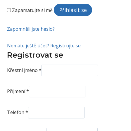
v
é
i
Přihlásit se
Zapamatujte si mě
n
n
Zapomněli jste heslo?
é
Nemáte ještě účet? Registrujte se
Registrovat se
Křestní jméno
*
Příjmení
*
Telefon
*