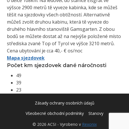
o délce 108km. Na ledovec do stanice Eisgrat ve
výšsce 2900 metrů tě vyveze kabinka, kde se můžeš
těšit na sjezdovky všech obtížností. Alternativně
můžeš zvolit druhou kabinu, která tě vyveze do
druhého hlavního stanoviště Gamsgarten. Z obou
bodů se můžete dostat až na nejvýše položené místo
střediska zvané Top of Tyrol ve výšce 3210 metrů.
Cena ubytování je cca 40,- € os/noc
Mapa sjezdovek
Počet km sjezdovek dané náročnosti
49
39
23
Zásady ochrany osobních údajů
Všeobecné obchodní podmínky
Stanovy
© 2026 ACSI - Vyrobeno v
Rexonix