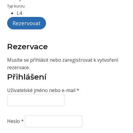
Typ kurzu
L4
Rezervovat
Rezervace
Musíte se přihlásit nebo zaregistrovat k vytvoření
rezervace.
Přihlášení
P
Uživatelské jméno nebo e-mail
*
o
v
i
P
n
Heslo
*
o
n