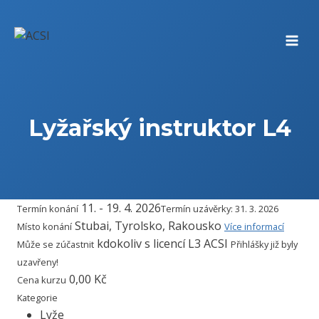
Přeskočit
na
obsah
Lyžařský instruktor L4
11. - 19. 4. 2026
Termín konání
Termín uzávěrky: 31. 3. 2026
Stubai, Tyrolsko, Rakousko
Místo konání
Více informací
kdokoliv s licencí L3 ACSI
Může se zúčastnit
Přihlášky již byly
uzavřeny!
0,00 Kč
Cena kurzu
Kategorie
Lyže