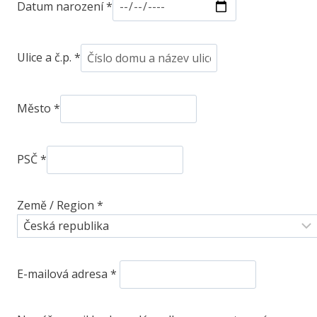
Datum narození
*
Ulice a č.p.
*
Město
*
PSČ
*
Země / Region
*
P
E-mailová adresa
*
o
v