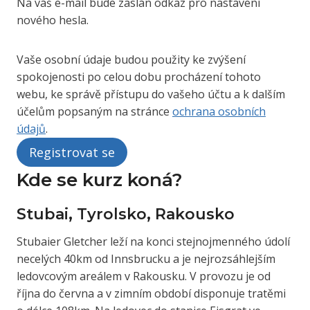
Na váš e-mail bude zaslán odkaz pro nastavení
i
nového hesla.
n
n
é
Vaše osobní údaje budou použity ke zvýšení
spokojenosti po celou dobu procházení tohoto
webu, ke správě přístupu do vašeho účtu a k dalším
účelům popsaným na stránce
ochrana osobních
údajů
.
Registrovat se
Kde se kurz koná?
Stubai, Tyrolsko, Rakousko
Stubaier Gletcher leží na konci stejnojmenného údolí
necelých 40km od Innsbrucku a je nejrozsáhlejším
ledovcovým areálem v Rakousku. V provozu je od
října do června a v zimním období disponuje tratěmi