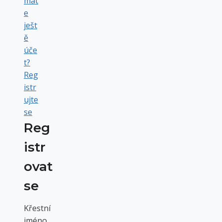
mát
e
ješt
ě
úče
t?
Reg
istr
ujte
se
Reg
istr
ovat
se
Křestní
jméno