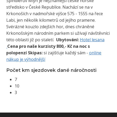
Špindlerův Mlýn je nejznámější české horské
středisko v České Republice. Nachází se na v
Krkonoších v nadmořské výšce 575 - 1555 na řece
Labi, jen několik kilometrů od jejího pramene.
Svérázné kouzlo zdejších hor, dnes chráněné
Krkonošským národním parkem si užívají návštěvníci
této oblasti již po staletí.
Ubytování:
Hotel lesana
Cena pro naše kurzisty 800,- Kč na noc s
polopenzí
Skipas:
si zajišťuje každý sám -
online
nákup je výhodnější
Počet km sjezdovek dané náročnosti
7
10
3