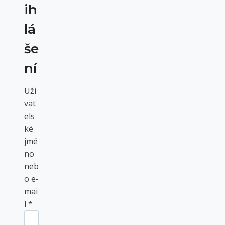
ih
lá
še
ní
Uži
vat
els
ké
jmé
no
neb
o e-
mai
P
l
*
o