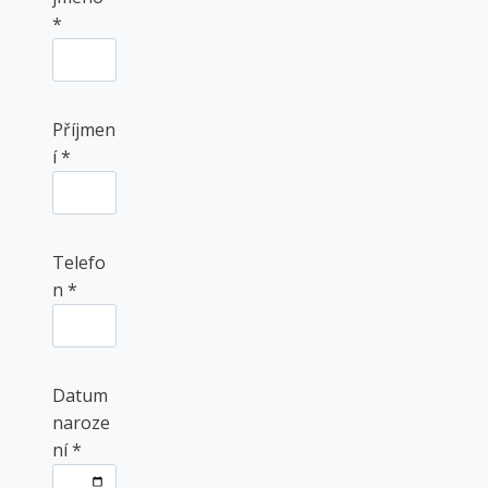
*
Příjmen
í
*
Telefo
n
*
Datum
naroze
ní
*