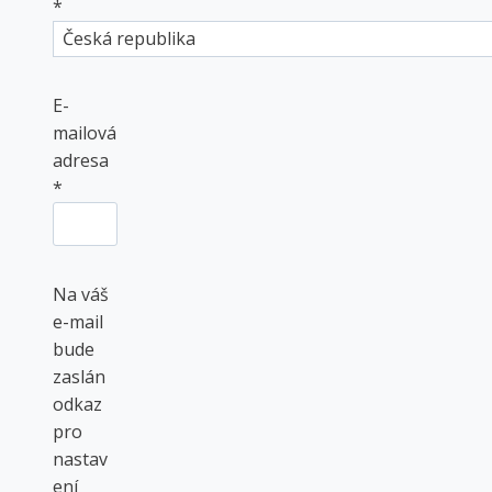
*
E-
mailová
adresa
P
*
o
v
i
Na váš
n
e-mail
n
bude
é
zaslán
odkaz
pro
nastav
ení