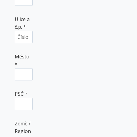
Ulice a
č.p.
*
Město
*
PSČ
*
Země /
Region