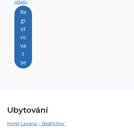
údajů
.
Re
gi
st
ro
va
t
se
Ubytování
Hotel Lesana – Bedřichov