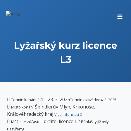
Přeskočit
na
obsah
Lyžařský kurz licence
L3
14. - 23. 3. 2025
Termín konání
Termín uzávěrky: 4. 3. 2025
Špindlerův Mlýn, Krkonoše,
Místo konání
Královéhradecký kraj
Více informací
držitel licence L2
Může se zúčastnit
Přihlášky již byly
uzavřeny!