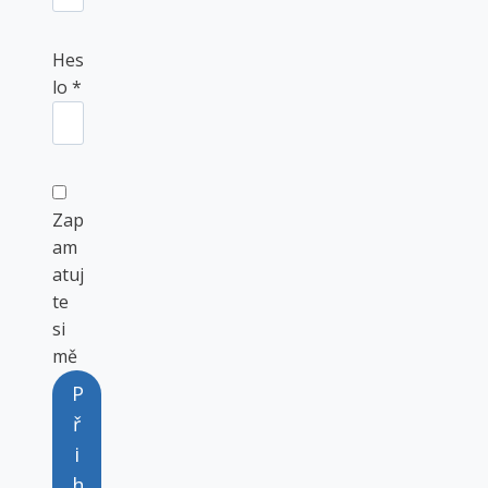
v
i
Hes
n
P
lo
*
n
o
é
v
i
n
Zap
n
am
é
atuj
te
si
mě
P
ř
i
h